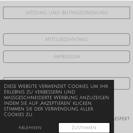
Satzung und beitragsordnung
Mitgliedsantrag
Impressum
Datenschutzerklärung
Diese Website verwendet Cookies, um Ihr
Erlebnis zu verbessern und
maßgeschneiderte Werbung anzuzeigen.
Indem Sie auf „Akzeptieren“ klicken,
stimmen Sie der Verwendung aller
Cookies zu.
Vielfalt. Sichtbarkeit. Respekt.
© 2026 Queer in Langenfeld e.V.
Ablehnen
Zustimmen